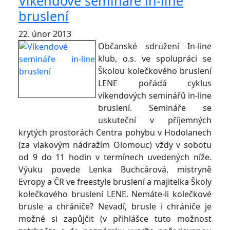
Víkendové semináře in-line
bruslení
22. únor 2013
Občanské sdružení In-line
klub, o.s. ve spolupráci se
Školou kolečkového bruslení
LENE pořádá cyklus
víkendových seminářů in-line
bruslení. Semináře se
uskuteční v příjemných
krytých prostorách Centra pohybu v Hodolanech
(za vlakovým nádražím Olomouc) vždy v sobotu
od 9 do 11 hodin v termínech uvedených níže.
Výuku povede Lenka Buchcárová, mistryně
Evropy a ČR ve freestyle bruslení a majitelka Školy
kolečkového bruslení LENE. Nemáte-li kolečkové
brusle a chrániče? Nevadí, brusle i chrániče je
možné si zapůjčit (v přihlášce tuto možnost