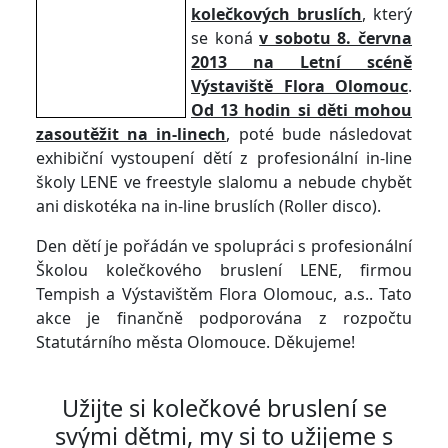
kolečkových bruslích
, který
se koná
v sobotu 8. června
2013 na Letní scéně
Výstaviště Flora Olomouc
.
Od 13 hodin si děti mohou
zasoutěžit na in-linech
, poté bude následovat
exhibiční vystoupení dětí z profesionální in-line
školy LENE ve freestyle slalomu a nebude chybět
ani diskotéka na in-line bruslích (Roller disco).
Den dětí je pořádán ve spolupráci s profesionální
Školou kolečkového bruslení LENE, firmou
Tempish a Výstavištěm Flora Olomouc, a.s.. Tato
akce je finančně podporována z rozpočtu
Statutárního města Olomouce. Děkujeme!
Užijte si kolečkové bruslení se
svými dětmi, my si to užijeme s