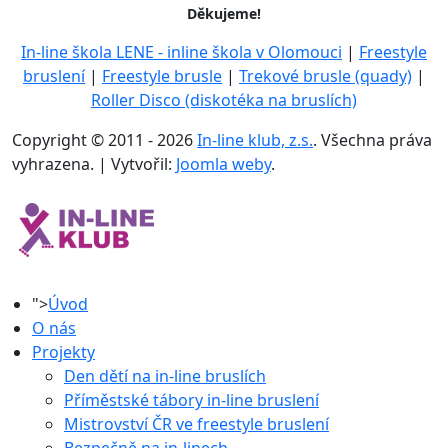
Děkujeme!
In-line škola LENE - inline škola v Olomouci
|
Freestyle
bruslení
|
Freestyle brusle
|
Trekové brusle (quady)
|
Roller Disco (diskotéka na bruslích)
Copyright © 2011 - 2026
In-line klub, z.s.
. Všechna práva
vyhrazena. | Vytvořil:
Joomla weby
.
">
Úvod
O nás
Projekty
Den dětí na in-line bruslích
Příměstské tábory in-line bruslení
Mistrovství ČR ve freestyle bruslení
Bezpečně na in-linech