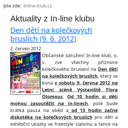
Jste zde:
Inline-klub.cz
Aktuality z In-line klubu
Den dětí na kolečkových
bruslích (9. 6. 2012)
2. červen 2012
Občanské sdružení In-line klub, o.
s. zve všechny příznivce
kolečkového bruslení na
Den dětí
na kolečkových bruslích
, který se
koná
v sobotu 9. června 2012 na
Letní scéně Výstaviště Flora
Olomouc
.
Od 10 hodin si děti
mohou zasoutěžit na in-linech
, poté bude
krátká pauza na oběd a
od 13 hodin začne
diskotéka na kolečkových bruslích
pro děti a
exhibiční ukázky ve freestyle slalomu a tance na