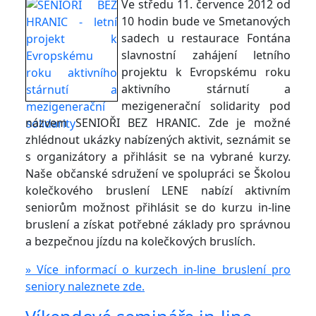
Ve středu 11. července 2012 od
10 hodin bude ve Smetanových
sadech u restaurace Fontána
slavnostní zahájení letního
projektu k Evropskému roku
aktivního stárnutí a
mezigenerační solidarity pod
názvem SENIOŘI BEZ HRANIC. Zde je možné
zhlédnout ukázky nabízených aktivit, seznámit se
s organizátory a přihlásit se na vybrané kurzy.
Naše občanské sdružení ve spolupráci se Školou
kolečkového bruslení LENE nabízí aktivním
seniorům možnost přihlásit se do kurzu in-line
bruslení a získat potřebné základy pro správnou
a bezpečnou jízdu na kolečkových bruslích.
» Více informací o kurzech in-line bruslení pro
seniory naleznete zde.