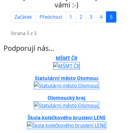
vámi :-)
Začátek
Předchozí
1
2
3
4
5
Strana 5 z 5
Podporují nás...
MŠMT ČR
Statutární město Olomouc
Olomoucký kraj
Škola kolečkového bruslení LENE