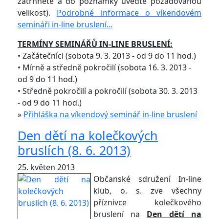
zatrhněte a do poznámky uveďte požadovanou
velikost).
Podrobné informace o víkendovém
semináři in-line bruslení...
TERMÍNY SEMINÁŘŮ IN-LINE BRUSLENÍ:
• Začátečníci (sobota 9. 3. 2013 - od 9 do 11 hod.)
• Mírně a středně pokročilí (sobota 16. 3. 2013 -
od 9 do 11 hod.)
• Středně pokročilí a pokročilí (sobota 30. 3. 2013
- od 9 do 11 hod.)
»
Přihláška na víkendový seminář in-line bruslení
Den dětí na kolečkových
bruslích (8. 6. 2013)
25. květen 2013
Občanské sdružení In-line
klub, o. s. zve všechny
příznivce kolečkového
bruslení na
Den dětí na